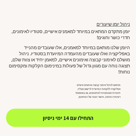
ניהול יומן שיעורים
יומן מתקדם המתאים במיוחד למאמנים אישיים, סטודיו לאימונים,
חדרי כושר וחוגים!
היומן שלנו מותאם במיוחד למאמנים, אלו שעובדים מהנייד
באפליקציה ואלו שעובדים מהעמדה המיועדת בסטודיו. ניהול
מושלם לאימוני קבוצה ואימונים אישיים, למאמן יחיד או צוות שלם,
תצוגה נוחה עם מגוון גדול של פעולות במינימום הקלקות ומקסימום
נוחות!
מותאם לניהול אימוני קבוצה ואימונים אישיים
אפליקציה ללקוחות המיועדת לרישום אונליין
תזכורות אוטומטיות למתאמנים, גם בווטסאפ!
רשימת המתנה, אישור הגעה של המתאמן
התחילו עם 14 ימי ניסיון