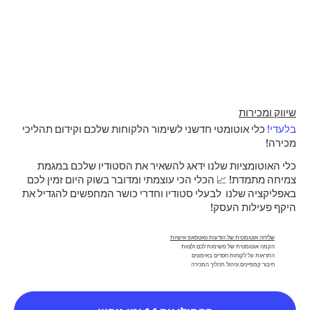
שיווק ומכירות
בלעדי!
כלי אוטומטי חדשני לשימור הלקוחות שלכם וקידום תהליכי
מכירה!
כלי האוטומציות שלנו ידאג להשאיר את הסטודיו שלכם במגמת
צמיחה מתמדת! 📈 הכלי הכי עוצמתי ומדובר בשוק היום זמין לכם
באפליקציה שלנו לבעלי סטודיו וחדרי כושר המחפשים להגדיל את
היקף פעילות העסק!
שליחה אוטומטית של הודעות וואטסאפ אישיות
הקמה אוטומטית של משימות לכם ולצוות
התראות על לקוחות חסרים באימונים
חיבור קמפיינים וניהול תהליך המכירה