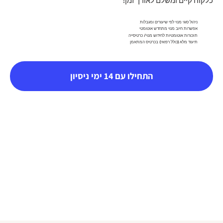
כלקוח קיים ומשלם לאורך זמן!
ניהול סוגי מנוי לפי שיעורים ומגבלות
אפשרות חיוב מנוי מתחדש אוטומטי
תזכורות אוטומטיות לחידוש מנוי/ כרטיסייה
תיעוד מלא (כולל רפואי) בכרטיס המתאמן
התחילו עם 14 ימי ניסיון