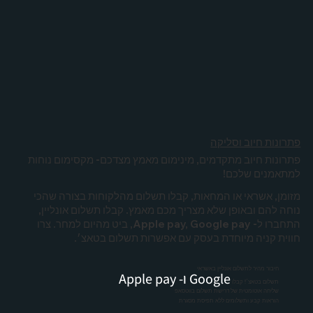
פתרונות חיוב וסליקה
פתרונות חיוב מתקדמים, מינימום מאמץ מצדכם- מקסימום נוחות
למתאמנים שלכם!
מזומן, אשראי או המחאות, קבלו תשלום מהלקוחות בצורה שהכי
נוחה להם ובאופן שלא מצריך מכם מאמץ. קבלו תשלום אונליין,
התחברו ל- Apple pay, Google pay, ביט מהיום למחר. צרו
חווית קניה מיוחדת בעסק עם אפשרות תשלום בטאצ׳.
חיבור מהיר לתשלום אונליין באשראי
Google ו- Apple pay
תשלום בטאצ׳! קבלו
שליחה אוטומטית של דרישת תשלום בווטסאפ
הוראות קבע ותשלומים ללא תפיסת מסגרת