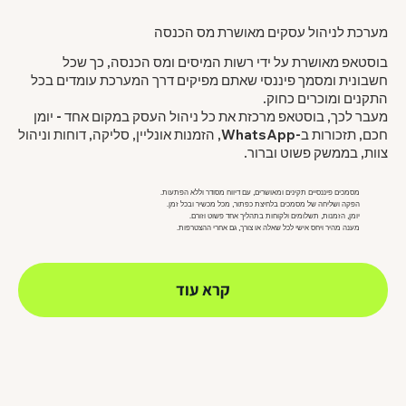
מערכת לניהול עסקים מאושרת מס הכנסה
בוסטאפ מאושרת על ידי רשות המיסים ומס הכנסה, כך שכל
חשבונית ומסמך פיננסי שאתם מפיקים דרך המערכת עומדים בכל
התקנים ומוכרים כחוק.
מעבר לכך, בוסטאפ מרכזת את כל ניהול העסק במקום אחד - יומן
חכם, תזכורות ב-WhatsApp, הזמנות אונליין, סליקה, דוחות וניהול
צוות, בממשק פשוט וברור.
מסמכים פיננסיים תקינים ומאושרים, עם דיווח מסודר וללא הפתעות.
הפקה ושליחה של מסמכים בלחיצת כפתור, מכל מכשיר ובכל זמן.
יומן, הזמנות, תשלומים ולקוחות בתהליך אחד פשוט וזורם.
מענה מהיר ויחס אישי לכל שאלה או צורך, גם אחרי ההצטרפות.
קרא עוד