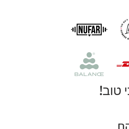
 טוב!
להם