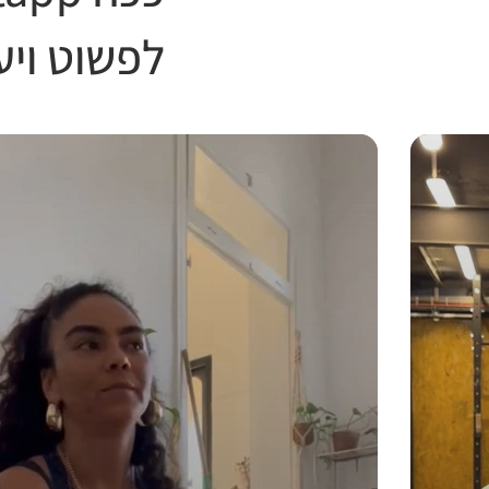
לפשוט ויע