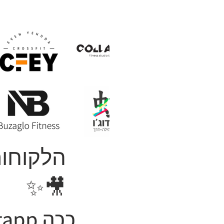
הלקוחות
🎥✨