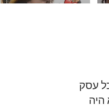
CROSSFIT EILAT
 היה