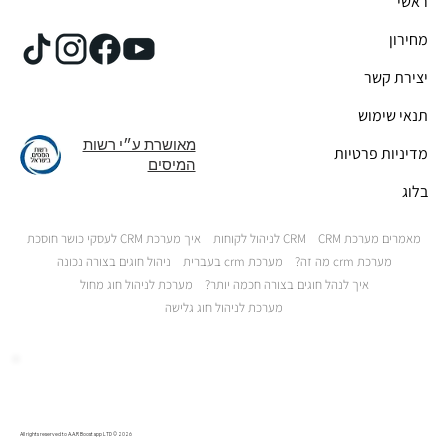
ראשי
מחירון
יצירת קשר
תנאי שימוש
מאושרת ע״י רשות
מדיניות פרטיות
המיסים
בלוג
מאמרים מערכת CRM
CRM לניהול לקוחות
איך מערכת CRM לעסקי כושר חוסכת
מערכת crm מה זה?
מערכת crm בעברית
ניהול חוגים בצורה נכונה
איך לנהל חוגים בצורה חכמה יותר?
מערכת לניהול חוג מחול
מערכת לניהול חוג גלישה
All rights reserved to A.A.R Boostapp LTD © 2026