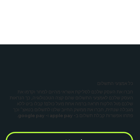
כל אמצעי התשלום
חברו את העסק שלכם לסליקת אשראי מהיום למחר וקדמו את
העסק שלכם לאמצעי התשלום שהם קצה הטכנולוגיה, כך הנראות
שלכם מול הלקוח תראה ברמה אחת מעל כולם! קבלו ביט ללא
מגבלה שנתית, חברו את ממשק החיוב שלנו לתשלום בטאצ׳ וכך
פתחו אפשרות קבלת תשלום ב- apple pay ו- google pay.