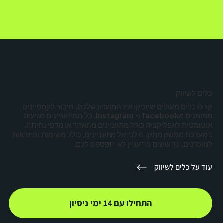
כלים לשיווק
קבלו כלים מעולים שיזניקו את המועדון שלכם, חיבור לקמפיינים
ממומנים מfacebook ו- Instagram, כל המתעניינים מגיעים
אוטומטית לאפליקציה כולל מתעניינים מהאתר או מדפי נחיתה.
במערכת ממשק מתקדם לניהול מתעניינים, כולל משימות והתראות
למוכרנים, כך ששום מתעניין לא יתפספס לכם.
עוד על כלים לשיווק
התחילו עם 14 ימי ניסיון