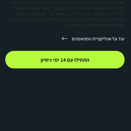
האפליקציה שלנו מאפשרת לכם תיעוד מלא של הלקוחות, כרטיס
לקוח המכיל את כל פעילות הלקוח בעסק, תיעוד רפואי, טפסים
דיגיטליים חתומים, תיעוד כללי, רכישות וכו׳. האפליקציה תדע
להזכיר לכם ולמתאמן שהמנוי עומד להסתיים. ניתן להגדיר משימות
ותהליכים אוטומטיים בקלות ועוד...
עוד על אפליקציית המתאמנים
התחילו עם 14 ימי ניסיון