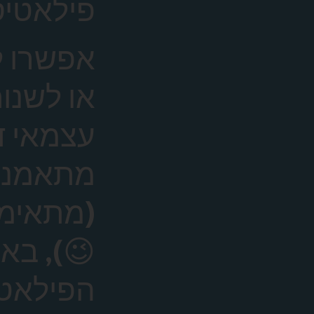
פילאטיס
אפשרו 
או לשנות
עצמאי ד
מתאמנים
(מתאימה
😉), בא
הפילאטיס