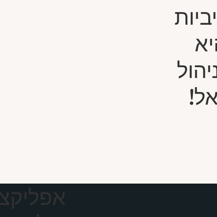
ביות
boostapp היא
יהול
ל!
אפליקצי