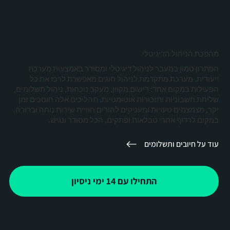
מהפכת הניהול הדיגיטלי
הפתרון טמון במעבר לניהול דיגיטלי ומסודר באמצעות מערכת
ייעודית. מערכת מתקדמת לניהול חוגים מאפשרת לרכז את כל
הפעילות במקום אחד: רישום מקוון, מעקב נוכחות, ניהול תשלומים,
שליחת חשבוניות ותזכורות אוטומטיות. תהליכים אלה חוסכים זמן
יקר, מצמצמים טעויות ומעניקים להורים חוויית שירות נוחה וברורה.
במקום לרדוף אחרי טבלאות ופתקים, הכל מסודר ונגיש.
עוד על חיובים ותשלומים
התחילו עם 14 ימי ניסיון