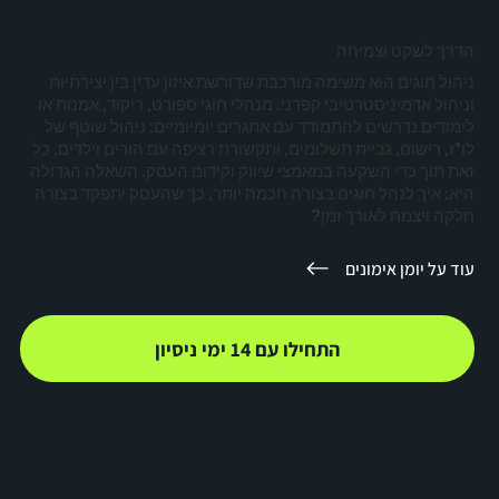
הדרך לשקט וצמיחה
ניהול חוגים הוא משימה מורכבת שדורשת איזון עדין בין יצירתיות
וניהול אדמיניסטרטיבי קפדני. מנהלי חוגי ספורט, ריקוד, אמנות או
לימודים נדרשים להתמודד עם אתגרים יומיומיים: ניהול שוטף של
לו"ז, רישום, גביית תשלומים, ותקשורת רציפה עם הורים וילדים, כל
זאת תוך כדי השקעה במאמצי שיווק וקידום העסק. השאלה הגדולה
היא: איך לנהל חוגים בצורה חכמה יותר, כך שהעסק יתפקד בצורה
חלקה ויצמח לאורך זמן?
עוד על יומן אימונים
התחילו עם 14 ימי ניסיון