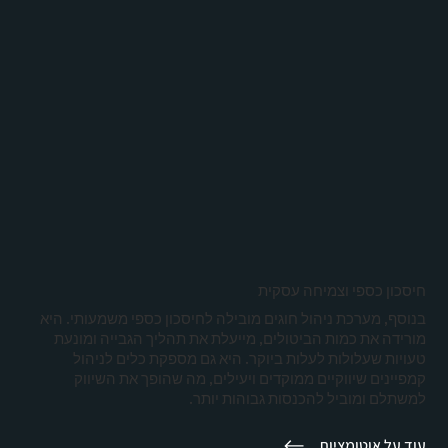
חיסכון כספי וצמיחה עסקית
בנוסף, מערכת ניהול חוגים מובילה לחיסכון כספי משמעותי. היא
מורידה את כמות הביטולים, מייעלת את תהליך הגבייה ומונעת
טעויות שעלולות לעלות ביוקר. היא גם מספקת כלים לניהול
קמפיינים שיווקיים ממוקדים ויעילים, מה שהופך את השיווק
למשתלם ומוביל להכנסות גבוהות יותר.
עוד על אוטומציות