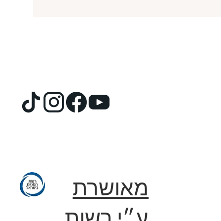
מאושרת
ע״י רשות